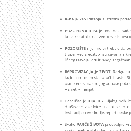
IGRA
je, kao i disanje, suštinska potr
POZORIŠNA IGRA
je umetnost sadaš
kroz trenutni iskustveni okvir iznova o
POZORIŠTE
nije i ne bi trebalo da b
trupa, već sredstvo istraživanja i k
ličnog razvoja i društvenog angažman
IMPROVIZACIJA je ŽIVOT
. Razigrana
kojima se neprestano uči i raste. S
usmerenost na drugog odnose pobedu
– smeti – menjati
Pozorište je
DIJALOG
. Dijalog svih 
društvene zajednice…Da bi se to d
institucija, scene kutije, repertoarske 
Svako
PARČE ŽIVOTA
je dovoljno vr
svaki čovek je slobodan i sposoban 