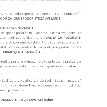
vrha, između represije sa jedne i kulturne i umetničke
ODU ZA IGRU I POZORIŠTE ZA SVE LJUDE
žete ga sami
STVARATI
ne čekajte po pozorišnim kuloarima i bifeima svoju šansu za
su ljudi, gde je život tu je i
ŠANSA ZA POZORIŠTE
,
nije od svakog dramskog teksta. Psiholozi, pedagozi, socijalni
odustali od ljudi i mislite da već postojeću praksu možete
e u
PRIMENJENO POZORIŠTE
zorište postane priznata i široko prihvaćena praksa, bar
jama širom sveta u radu sa najrazličitijim društvenim
 Boal, Doroty Heathcote, Viola Spolin, Sue Jannings, prof.
is Johnston, Geese Theatre, Jacques Lecoq i mnogi drugi
 meridijana života.
JUDSKOSTI
, radi
LJUBAVI
i radi
Istine