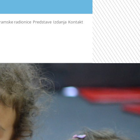
ramske radionice
Predstave
Izdanja
Kontakt