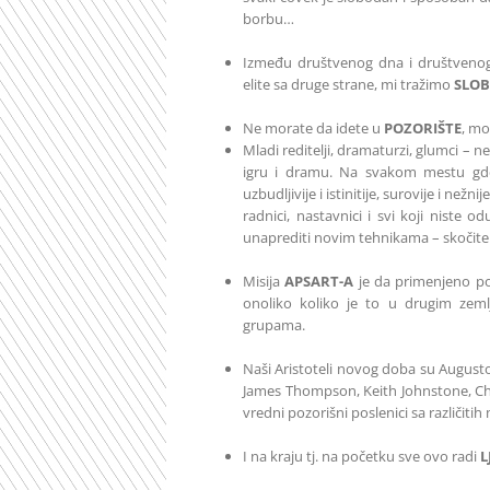
borbu…
Između društvenog dna i društvenog 
elite sa druge strane, mi tražimo
SLOB
Ne morate da idete u
POZORIŠTE
, mo
Mladi reditelji, dramaturzi, glumci – 
igru i dramu. Na svakom mestu gde 
uzbudljivije i istinitije, surovije i než
radnici, nastavnici i svi koji niste 
unaprediti novim tehnikama – skočit
Misija
APSART-A
je da primenjeno po
onoliko koliko je to u drugim zeml
grupama.
Naši Aristoteli novog doba su Augusto
James Thompson, Keith Johnstone, Chr
vredni pozorišni poslenici sa različitih
I na kraju tj. na početku sve ovo radi
L