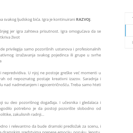
eba svakog ljudskog bića. Igra je kontinuirani
RAZVOJ
.
njeg jer igra zahteva prisutnost. Igra omogućava da se
tkriva život
ude privilegija samo pozorišnih ustanova i profesionalnih
reativnog izražavanja svakog pojedinca ili grupe u svrhe
a
 i nepredvidiva. U njoj ne postoje greške već momenti u
trah od nepoznatog postaje kreativni izazov. Saradnja i
 nad nadmetanjem i egocentričnošću. Treba samo hteti
koji su deo pozorišnog događaja. I učesnika i gledalaca i
ogodilo potrebno je da postoji pozorište slobodno od
politike, zakulisnih radnji…
edno i relevantno da bude dramski predložak za scenu, i
da dramskim sredstvima prenese emociju, poruku, lepotu,